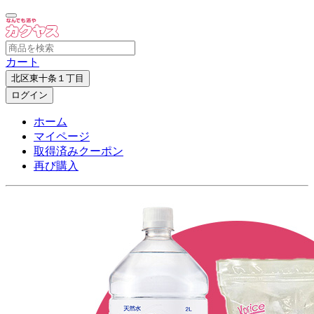
カート
北区東十条１丁目
ログイン
ホーム
マイページ
取得済みクーポン
再び購入