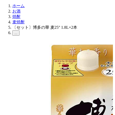
ホーム
お酒
焼酎
麦焼酎
〔セット〕博多の華 麦25° 1.8L×2本
...