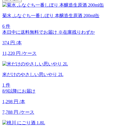
菊水 ふなぐち一番しぼり 本醸造生原酒 200ml缶
6 件
本日中に送料無料でお届け
※在庫残りわずか
374
円
/本
11,220
円
/ケース
米だけのやさしい思いやり 2L
1 件
8/9以降にお届け
1,298
円
/本
7,788
円
/ケース