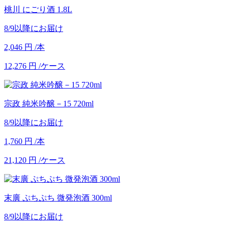
桃川 にごり酒 1.8L
8/9以降にお届け
2,046
円
/本
12,276
円
/ケース
宗政 純米吟醸－15 720ml
8/9以降にお届け
1,760
円
/本
21,120
円
/ケース
末廣 ぷちぷち 微発泡酒 300ml
8/9以降にお届け