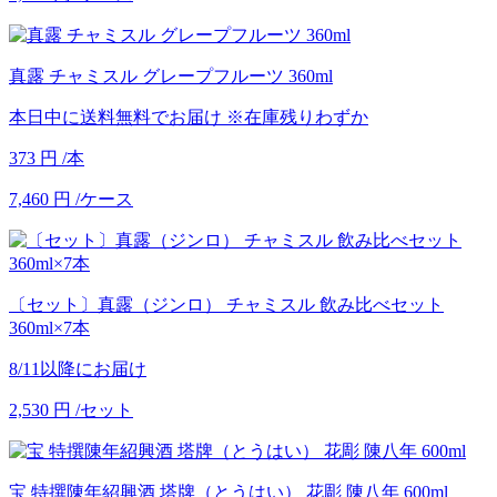
真露 チャミスル グレープフルーツ 360ml
本日中に送料無料でお届け
※在庫残りわずか
373
円
/本
7,460
円
/ケース
〔セット〕真露（ジンロ） チャミスル 飲み比べセット
360ml×7本
8/11以降にお届け
2,530
円
/セット
宝 特撰陳年紹興酒 塔牌（とうはい） 花彫 陳八年 600ml