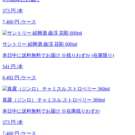
373
円
/本
7,460
円
/ケース
サントリー 紹興酒 曲渓 花彫 600ml
本日中に送料無料でお届け
※残りわずか (在庫限り)
541
円
/本
6,492
円
/ケース
真露（ジンロ） チャミスル ストロベリー 360ml
本日中に送料無料でお届け
※在庫残りわずか
373
円
/本
7,460
円
/ケース