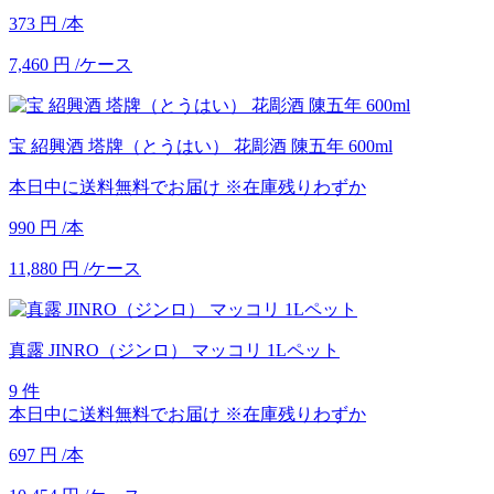
373
円
/本
7,460
円
/ケース
宝 紹興酒 塔牌（とうはい） 花彫酒 陳五年 600ml
本日中に送料無料でお届け
※在庫残りわずか
990
円
/本
11,880
円
/ケース
真露 JINRO（ジンロ） マッコリ 1Lペット
9 件
本日中に送料無料でお届け
※在庫残りわずか
697
円
/本