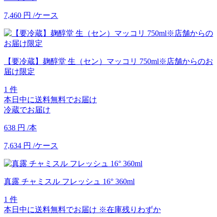
7,460
円
/ケース
【要冷蔵】麹醇堂 生（セン）マッコリ 750ml※店舗からのお
届け限定
1 件
本日中に送料無料でお届け
冷蔵でお届け
638
円
/本
7,634
円
/ケース
真露 チャミスル フレッシュ 16° 360ml
1 件
本日中に送料無料でお届け
※在庫残りわずか