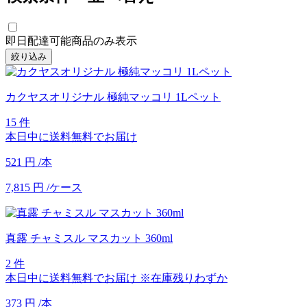
即日配達可能商品のみ表示
絞り込み
カクヤスオリジナル 極純マッコリ 1Lペット
15 件
本日中に送料無料でお届け
521
円
/本
7,815
円
/ケース
真露 チャミスル マスカット 360ml
2 件
本日中に送料無料でお届け
※在庫残りわずか
373
円
/本