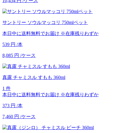
10,454
円
/ケース
サントリー ソウルマッコリ 750mlペット
本日中に送料無料でお届け
※在庫残りわずか
539
円
/本
8,085
円
/ケース
真露 チャミスル すもも 360ml
1 件
本日中に送料無料でお届け
※在庫残りわずか
373
円
/本
7,460
円
/ケース