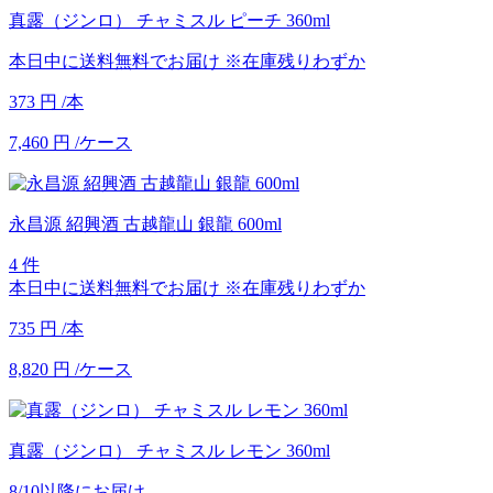
真露（ジンロ） チャミスル ピーチ 360ml
本日中に送料無料でお届け
※在庫残りわずか
373
円
/本
7,460
円
/ケース
永昌源 紹興酒 古越龍山 銀龍 600ml
4 件
本日中に送料無料でお届け
※在庫残りわずか
735
円
/本
8,820
円
/ケース
真露（ジンロ） チャミスル レモン 360ml
8/10以降にお届け