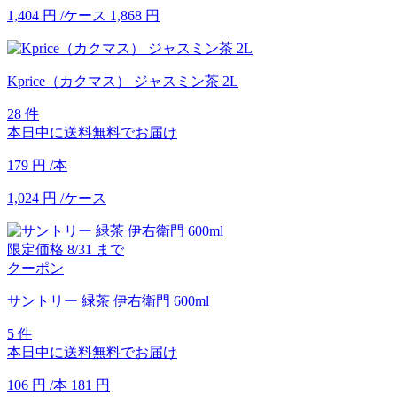
1,404
円
/ケース
1,868
円
Kprice（カクマス） ジャスミン茶 2L
28 件
本日中に送料無料でお届け
179
円
/本
1,024
円
/ケース
限定価格
8/31
まで
クーポン
サントリー 緑茶 伊右衛門 600ml
5 件
本日中に送料無料でお届け
106
円
/本
181
円