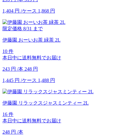
1,404
円
/ケース
1,868
円
限定価格
8/31
まで
伊藤園 おーいお茶 緑茶 2L
10 件
本日中に送料無料でお届け
243
円
/本
248
円
1,445
円
/ケース
1,488
円
伊藤園 リラックスジャスミンティー 2L
16 件
本日中に送料無料でお届け
248
円
/本