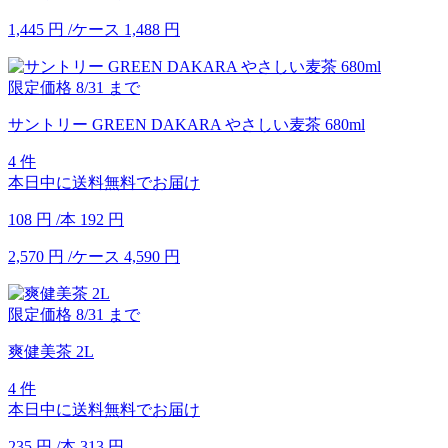
1,445
円
/ケース
1,488
円
限定価格
8/31
まで
サントリー GREEN DAKARA やさしい麦茶 680ml
4 件
本日中に送料無料でお届け
108
円
/本
192
円
2,570
円
/ケース
4,590
円
限定価格
8/31
まで
爽健美茶 2L
4 件
本日中に送料無料でお届け
235
円
/本
313
円