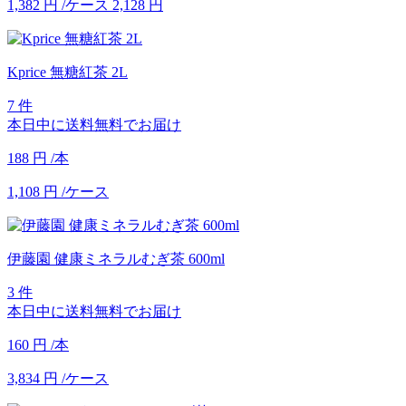
1,382
円
/ケース
2,128
円
Kprice 無糖紅茶 2L
7 件
本日中に送料無料でお届け
188
円
/本
1,108
円
/ケース
伊藤園 健康ミネラルむぎ茶 600ml
3 件
本日中に送料無料でお届け
160
円
/本
3,834
円
/ケース