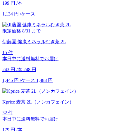
199
円
/本
1,134
円
/ケース
限定価格
8/31
まで
伊藤園 健康ミネラルむぎ茶 2L
15 件
本日中に送料無料でお届け
243
円
/本
248
円
1,445
円
/ケース
1,488
円
Kprice 麦茶 2L（ノンカフェイン）
32 件
本日中に送料無料でお届け
179
円
/本