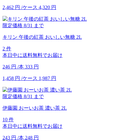
2,462
円
/ケース
4,320
円
限定価格
8/31
まで
キリン 午後の紅茶 おいしい無糖 2L
2 件
本日中に送料無料でお届け
246
円
/本
333
円
1,458
円
/ケース
1,987
円
限定価格
8/31
まで
伊藤園 おーいお茶 濃い茶 2L
10 件
本日中に送料無料でお届け
243
円
/本
248
円