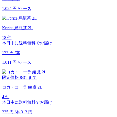
1,024
円
/ケース
Kprice 烏龍茶 2L
18 件
本日中に送料無料でお届け
177
円
/本
1,011
円
/ケース
限定価格
8/31
まで
コカ・コーラ 綾鷹 2L
4 件
本日中に送料無料でお届け
235
円
/本
313
円