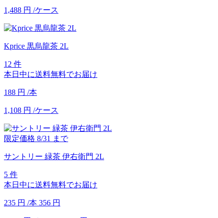
1,488
円
/ケース
Kprice 黒烏龍茶 2L
12 件
本日中に送料無料でお届け
188
円
/本
1,108
円
/ケース
限定価格
8/31
まで
サントリー 緑茶 伊右衛門 2L
5 件
本日中に送料無料でお届け
235
円
/本
356
円