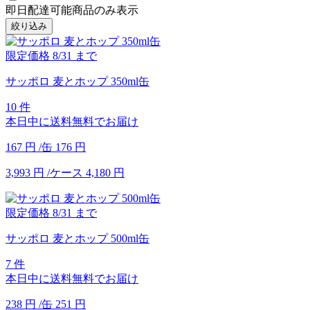
即日配達可能商品のみ表示
絞り込み
限定価格
8/31
まで
サッポロ 麦とホップ 350ml缶
10 件
本日中に送料無料でお届け
167
円
/缶
176
円
3,993
円
/ケース
4,180
円
限定価格
8/31
まで
サッポロ 麦とホップ 500ml缶
7 件
本日中に送料無料でお届け
238
円
/缶
251
円