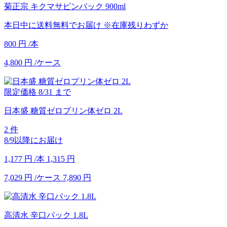
菊正宗 キクマサピンパック 900ml
本日中に送料無料でお届け
※在庫残りわずか
800
円
/本
4,800
円
/ケース
限定価格
8/31
まで
日本盛 糖質ゼロプリン体ゼロ 2L
2 件
8/9以降にお届け
1,177
円
/本
1,315
円
7,029
円
/ケース
7,890
円
高清水 辛口パック 1.8L