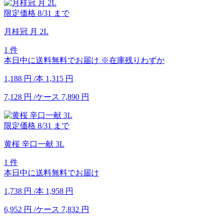
限定価格
8/31
まで
月桂冠 月 2L
1 件
本日中に送料無料でお届け
※在庫残りわずか
1,188
円
/本
1,315
円
7,128
円
/ケース
7,890
円
限定価格
8/31
まで
黄桜 辛口一献 3L
1 件
本日中に送料無料でお届け
1,738
円
/本
1,958
円
6,952
円
/ケース
7,832
円