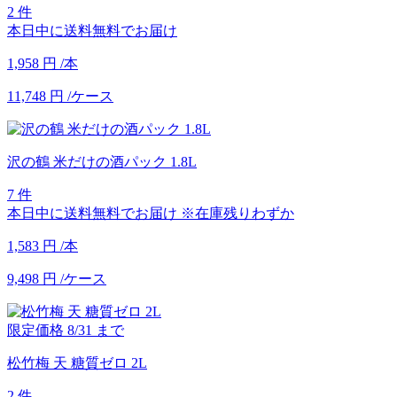
2 件
本日中に送料無料でお届け
1,958
円
/本
11,748
円
/ケース
沢の鶴 米だけの酒パック 1.8L
7 件
本日中に送料無料でお届け
※在庫残りわずか
1,583
円
/本
9,498
円
/ケース
限定価格
8/31
まで
松竹梅 天 糖質ゼロ 2L
2 件