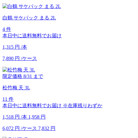
白鶴 サケパック まる 2L
4 件
本日中に送料無料でお届け
1,315
円
/本
7,890
円
/ケース
限定価格
8/31
まで
松竹梅 天 3L
11 件
本日中に送料無料でお届け
※在庫残りわずか
1,518
円
/本
1,958
円
6,072
円
/ケース
7,832
円