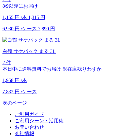
8/9以降にお届け
1,155
円
/本
1,315
円
6,930
円
/ケース
7,890
円
白鶴 サケパック まる 3L
2 件
本日中に送料無料でお届け
※在庫残りわずか
1,958
円
/本
7,832
円
/ケース
次のページ
ご利用ガイド
ご利用シーン・活用術
お問い合わせ
会社情報