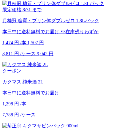
限定価格
8/31
まで
月桂冠 糖質・プリン体ダブルゼロ 1.8Lパック
本日中に送料無料でお届け
※在庫残りわずか
1,474
円
/本
1,507
円
8,811
円
/ケース
9,042
円
クーポン
カクマス 純米酒 2L
本日中に送料無料でお届け
1,298
円
/本
7,788
円
/ケース