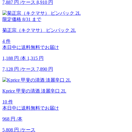
7,887
円
/ケース
8,910
円
限定価格
8/31
まで
菊正宗（キクマサ） ピンパック 2L
4 件
本日中に送料無料でお届け
1,188
円
/本
1,315
円
7,128
円
/ケース
7,890
円
Kprice 甲斐の清酒 淡麗辛口 2L
10 件
本日中に送料無料でお届け
968
円
/本
5,808
円
/ケース