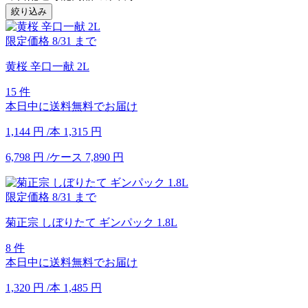
絞り込み
限定価格
8/31
まで
黄桜 辛口一献 2L
15 件
本日中に送料無料でお届け
1,144
円
/本
1,315
円
6,798
円
/ケース
7,890
円
限定価格
8/31
まで
菊正宗 しぼりたて ギンパック 1.8L
8 件
本日中に送料無料でお届け
1,320
円
/本
1,485
円