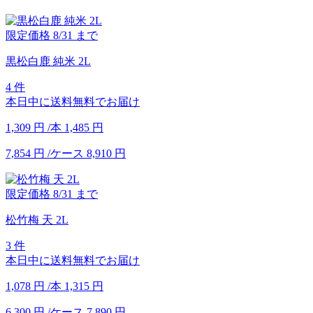
限定価格
8/31
まで
黒松白鹿 純米 2L
4 件
本日中に送料無料でお届け
1,309
円
/本
1,485
円
7,854
円
/ケース
8,910
円
限定価格
8/31
まで
松竹梅 天 2L
3 件
本日中に送料無料でお届け
1,078
円
/本
1,315
円
6,300
円
/ケース
7,890
円