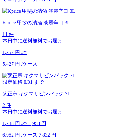
Kprice 甲斐の清酒 淡麗辛口 3L
11 件
本日中に送料無料でお届け
1,357
円
/本
5,427
円
/ケース
限定価格
8/31
まで
菊正宗 キクマサピンパック 3L
2 件
本日中に送料無料でお届け
1,738
円
/本
1,958
円
6,952
円
/ケース
7,832
円