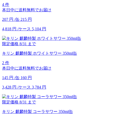
4 件
本日中に送料無料でお届け
207
円
/缶
215
円
4,818
円
/ケース
5,104
円
限定価格
8/31
まで
キリン 麒麟特製 ホワイトサワー 350ml缶
2 件
本日中に送料無料でお届け
145
円
/缶
160
円
3,428
円
/ケース
3,784
円
限定価格
8/31
まで
キリン 麒麟特製 コーラサワー 350ml缶