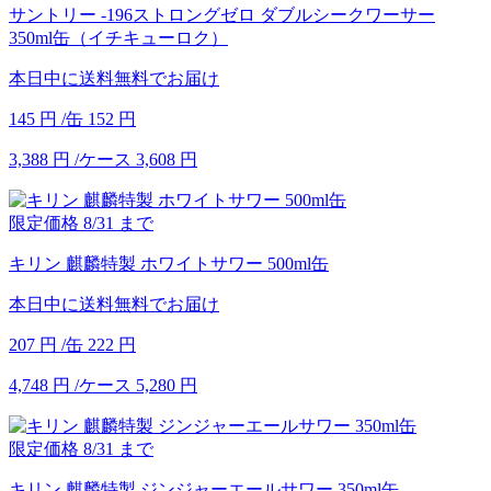
サントリー -196ストロングゼロ ダブルシークワーサー
350ml缶（イチキューロク）
本日中に送料無料でお届け
145
円
/缶
152
円
3,388
円
/ケース
3,608
円
限定価格
8/31
まで
キリン 麒麟特製 ホワイトサワー 500ml缶
本日中に送料無料でお届け
207
円
/缶
222
円
4,748
円
/ケース
5,280
円
限定価格
8/31
まで
キリン 麒麟特製 ジンジャーエールサワー 350ml缶