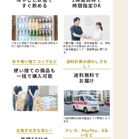
すぐ飲める
時間指定OK
※冷えた状態でのお届けは前日20時まで
※繁忙期（花見・年末年始等）は、予約
のご注文が対象です。
枠を拡大する場合があります。
※自社配送エリア・取扱商品に限りま
す。
氷や使い捨てコップなど
送料計算の煩わしさな
し！
使い捨ての備品も
送料無料で
一括で購入可能
お届け
※送料無料は自社配送エリア限定となり
ます。
お急ぎの方も安心！
クレカ、PayPay、d払
いなど