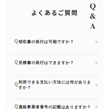
Q
よくあるご質問
&
A
Q
領収書の発行は可能ですか？
お支払方法、お届け方法により、領収書の取得方
Q
法が異なります。詳しくはご利用ガイドの領収
見積書の発行はできますか？
書・適格請求書の申請・お渡し方法についてをご
確認ください。
はい、可能です。注文内容をもとに見積書の作成
利用できる支払い方法には何がありま
Q
ができます。社内稟議や事前確認にもそのまま活
すか？
用いただけます。
クレジットカード、請求書払い（法人のみ）、代
Q
金引換などがご利用いただけます。詳しくは
こち
適格事業者番号の記載はありますか？