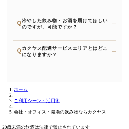
ら
をご確認ください。
はい、適格請求書発行事業者として登録しており
冷やした飲み物・お酒を届けてほしい
Q
ます。領収書・請求書に適格事業者番号を記載し
のですが、可能ですか？
ています。
はい、カクヤス配達サービスエリア内であれば、
カクヤス配達サービスエリアとはどこ
Q
冷えた状態でお届けいたします。大量注文でも冷
になりますか？
蔵庫いらずでお届けします。
東京・神奈川・埼玉・大阪・兵庫・福岡・長崎の
各店舗配送エリアが対象です。詳しいエリアは
こ
ちら
からご確認いただけます。
ホーム
ご利用シーン・活用術
会社・オフィス・職場の飲み物ならカクヤス
20歳未満の飲酒は法律で禁止されています