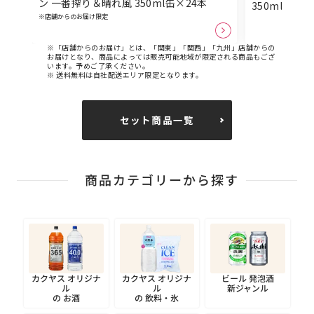
ン 一番搾り＆晴れ風 350ml缶×24本
350ml缶×
※店舗からのお届け限定
※「店舗からのお届け」とは、「関東」「関西」「九州」店舗からの
お届けとなり、商品によっては販売可能地域が限定される商品もござ
います。予めご了承ください。
※ 送料無料は自社配送エリア限定となります。
セット商品一覧
商品カテゴリーから探す
カクヤス
オリジナ
カクヤス
オリジナ
ビール
発泡酒
ル
ル
新ジャンル
の
お酒
の
飲料・氷