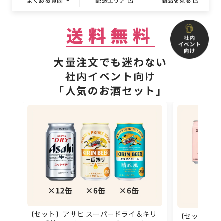
よくある質問
配送エリア
商品を見る
送料無料
大量注文でも迷わない
社内イベント向け
「人気のお酒セット」
〔セット〕アサヒ スーパードライ＆キリ
〔セット〕サ