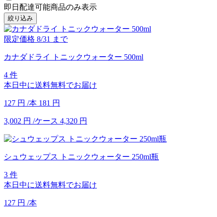
即日配達可能商品のみ表示
絞り込み
限定価格
8/31
まで
カナダドライ トニックウォーター 500ml
4 件
本日中に送料無料でお届け
127
円
/本
181
円
3,002
円
/ケース
4,320
円
シュウェップス トニックウォーター 250ml瓶
3 件
本日中に送料無料でお届け
127
円
/本