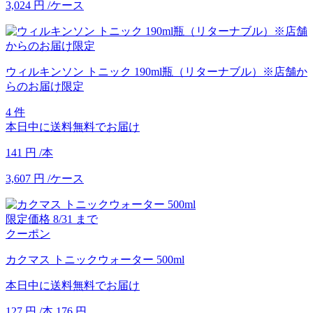
3,024
円
/ケース
ウィルキンソン トニック 190ml瓶（リターナブル）※店舗か
らのお届け限定
4 件
本日中に送料無料でお届け
141
円
/本
3,607
円
/ケース
限定価格
8/31
まで
クーポン
カクマス トニックウォーター 500ml
本日中に送料無料でお届け
127
円
/本
176
円