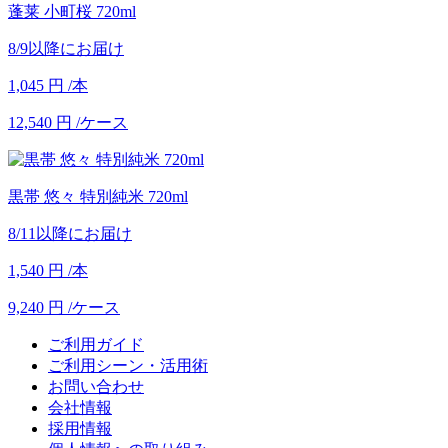
蓬莱 小町桜 720ml
8/9以降にお届け
1,045
円
/本
12,540
円
/ケース
黒帯 悠々 特別純米 720ml
8/11以降にお届け
1,540
円
/本
9,240
円
/ケース
ご利用ガイド
ご利用シーン・活用術
お問い合わせ
会社情報
採用情報