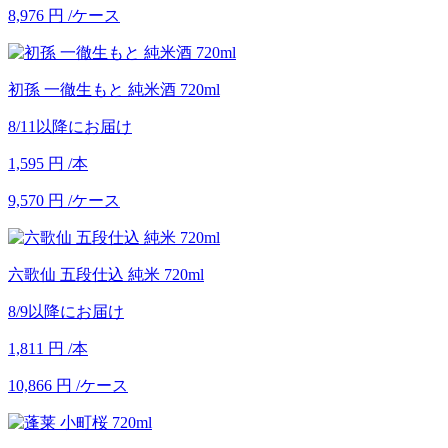
8,976
円
/ケース
初孫 一徹生もと 純米酒 720ml
8/11以降にお届け
1,595
円
/本
9,570
円
/ケース
六歌仙 五段仕込 純米 720ml
8/9以降にお届け
1,811
円
/本
10,866
円
/ケース