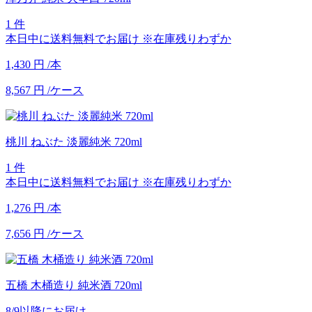
1 件
本日中に送料無料でお届け
※在庫残りわずか
1,430
円
/本
8,567
円
/ケース
桃川 ねぶた 淡麗純米 720ml
1 件
本日中に送料無料でお届け
※在庫残りわずか
1,276
円
/本
7,656
円
/ケース
五橋 木桶造り 純米酒 720ml
8/9以降にお届け