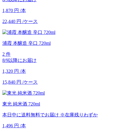
1,870
円
/本
22,440
円
/ケース
浦霞 本醸造 辛口 720ml
2 件
8/9以降にお届け
1,320
円
/本
15,840
円
/ケース
東光 純米酒 720ml
本日中に送料無料でお届け
※在庫残りわずか
1,496
円
/本