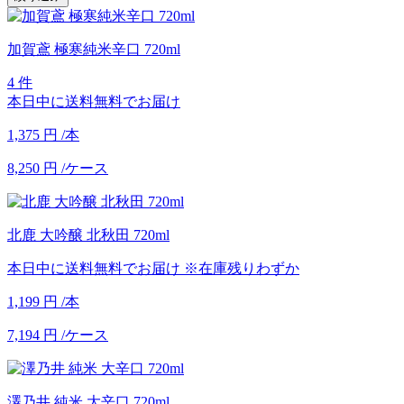
加賀鳶 極寒純米辛口 720ml
4 件
本日中に送料無料でお届け
1,375
円
/本
8,250
円
/ケース
北鹿 大吟醸 北秋田 720ml
本日中に送料無料でお届け
※在庫残りわずか
1,199
円
/本
7,194
円
/ケース
澤乃井 純米 大辛口 720ml