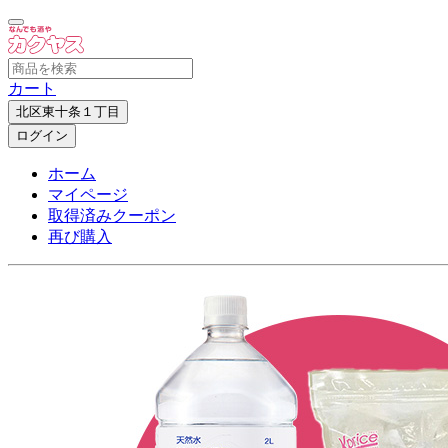
カート
北区東十条１丁目
ログイン
ホーム
マイページ
取得済みクーポン
再び購入