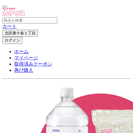
カート
北区東十条１丁目
ログイン
ホーム
マイページ
取得済みクーポン
再び購入