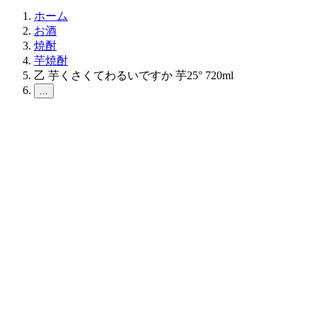
ホーム
お酒
焼酎
芋焼酎
乙 芋くさくてわるいですか 芋25° 720ml
...