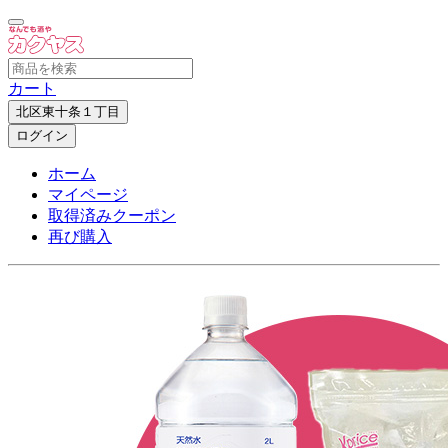
カート
北区東十条１丁目
ログイン
ホーム
マイページ
取得済みクーポン
再び購入