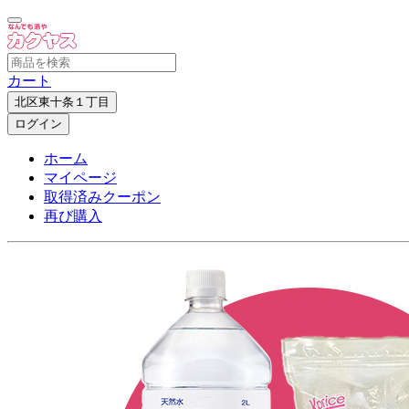
カート
北区東十条１丁目
ログイン
ホーム
マイページ
取得済みクーポン
再び購入