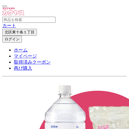
カート
北区東十条１丁目
ログイン
ホーム
マイページ
取得済みクーポン
再び購入