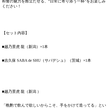
和食の魅力を際立たせる、“日常に寄り添う一杯”をお楽しみ
ください！
【セット内容】
■越乃景虎 龍（新潟）×1本
■吉久保 SABA de SHU（サバデシュ）（茨城）×1本
■越乃景虎 龍（新潟 ）
「晩酌で飲んで欲しいからこそ、手をかけて造ってる」とい