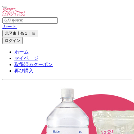
カート
北区東十条１丁目
ログイン
ホーム
マイページ
取得済みクーポン
再び購入