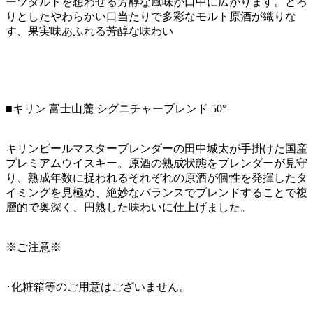
ーツタルトを想わせる芳醇な風味が口中に広がります。とろ
りとしたやわらかい口当たりで多彩なモルト原酒が織りな
す、果実味あふれる芳醇な味わい
■キリン 富士山麓 シグニチャーブレンド 50°
キリンビールマスターブレンダーの田中城太が手掛けた国産
プレミアムウイスキー。原酒の熟成状態をブレンダーが見守
り、熟成年数に捉われるそれぞれの原酒が個性を発揮したタ
イミングを見極め、絶妙なバランスでブレンドすることで複
層的で奥深く、円熟した味わいに仕上げました。
※ご注意※
･化粧箱等のご用意はございません。