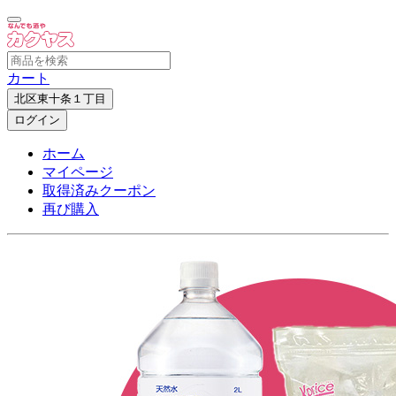
カート
北区東十条１丁目
ログイン
ホーム
マイページ
取得済みクーポン
再び購入