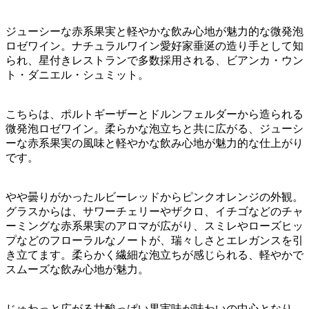
ジューシーな赤系果実と軽やかな飲み心地が魅力的な微発泡
ロゼワイン。ナチュラルワイン愛好家垂涎の造り手として知
られ、星付きレストランで多数採用される、ビアンカ・ウン
ト・ダニエル・シュミット。
こちらは、ポルトギーザーとドルンフェルダーから造られる
微発泡ロゼワイン。柔らかな泡立ちと共に広がる、ジューシ
ーな赤系果実の風味と軽やかな飲み心地が魅力的な仕上がり
です。
やや曇りがかったルビーレッドからピンクオレンジの外観。
グラスからは、サワーチェリーやザクロ、イチゴなどのチャ
ーミングな赤系果実のアロマが広がり、スミレやローズヒッ
プなどのフローラルなノートが、瑞々しさとエレガンスを引
き立てます。柔らかく繊細な泡立ちが感じられる、軽やかで
スムーズな飲み心地が魅力。
じゅわっと広がる甘酸っぱい果実味が味わいの中心となり、