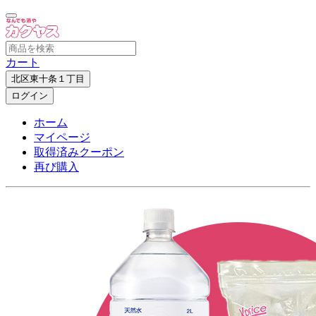
カート
北区東十条１丁目
ログイン
ホーム
マイページ
取得済みクーポン
再び購入