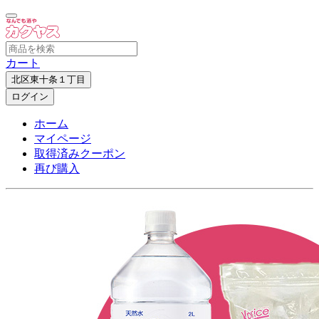
カート
北区東十条１丁目
ログイン
ホーム
マイページ
取得済みクーポン
再び購入