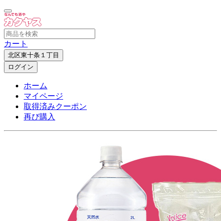
カート
北区東十条１丁目
ログイン
ホーム
マイページ
取得済みクーポン
再び購入