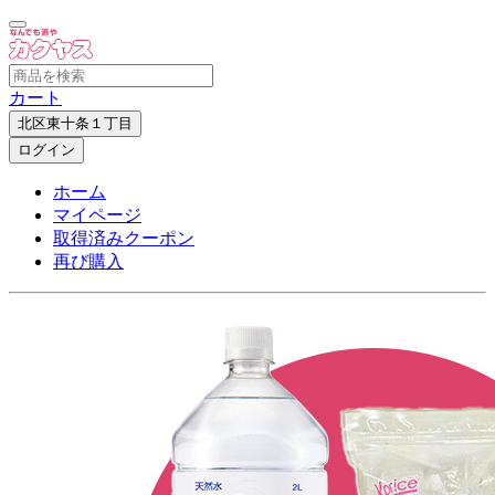
カート
北区東十条１丁目
ログイン
ホーム
マイページ
取得済みクーポン
再び購入