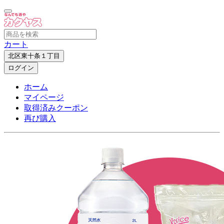
カート
北区東十条１丁目
ログイン
ホーム
マイページ
取得済みクーポン
再び購入