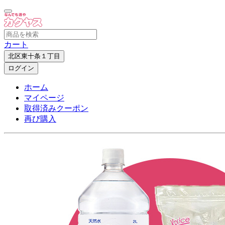
カート
北区東十条１丁目
ログイン
ホーム
マイページ
取得済みクーポン
再び購入