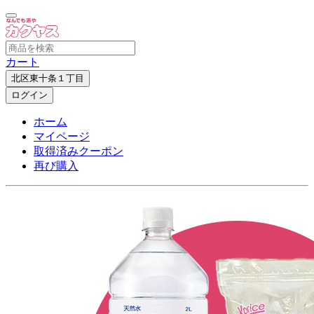
カート
北区東十条１丁目
ログイン
ホーム
マイページ
取得済みクーポン
再び購入