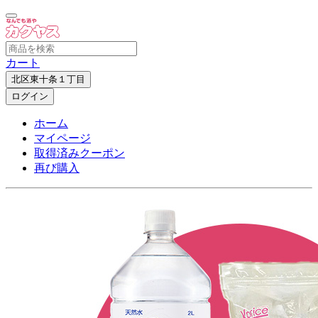
カート
北区東十条１丁目
ログイン
ホーム
マイページ
取得済みクーポン
再び購入