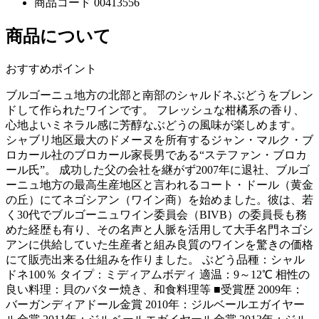
商品コード
00413556
商品について
おすすめポイント
ブルゴーニュ地方の北部と南部のシャルドネぶどうをブレン
ドして作られたワインです。 フレッシュな柑橘系の香り、
心地よいミネラル感に芳醇なぶどうの風味が楽しめます。
シャブリ地区最大のドメーヌを所有するジャン・マルク・ブ
ロカール社のブロカール家長男である“ステファン・ブロカ
ール氏”。 成功した父の会社を継がず2007年に退社、ブルゴ
ーニュ地方の最高生産地区と言われるコート・ドール（黄金
の丘）にてネゴシアン（ワイン商）を始めました。彼は、若
く30代でブルゴーニュワイン委員会（BIVB）の委員長も務
めた経歴も有り、その名声と人脈を活用して大手名門ネゴシ
アンに供給していた生産者と組み良質のワインを驚きの価格
にて販売出来る仕組みを作りました。 ぶどう品種：シャル
ドネ100％ タイプ：ミディアムボディ 適温：9～12℃ 相性の
良い料理：貝のバター焼き、和食料理等 ■受賞歴 2009年：
バーガンディアドール金賞 2010年：ジルベールエガイヤー