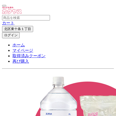
カート
北区東十条１丁目
ログイン
ホーム
マイページ
取得済みクーポン
再び購入