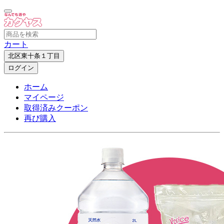
カート
北区東十条１丁目
ログイン
ホーム
マイページ
取得済みクーポン
再び購入