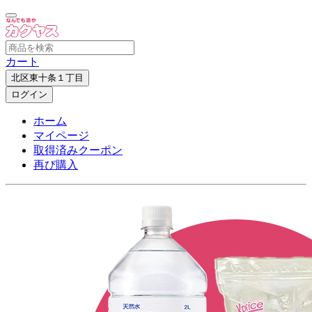
カート
北区東十条１丁目
ログイン
ホーム
マイページ
取得済みクーポン
再び購入