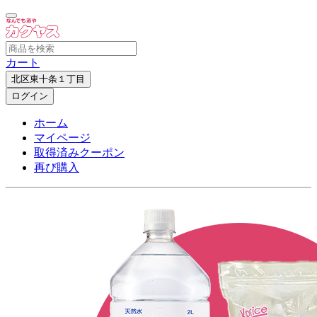
カート
北区東十条１丁目
ログイン
ホーム
マイページ
取得済みクーポン
再び購入