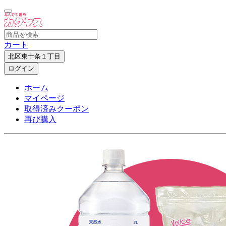
カート
北区東十条１丁目
ログイン
ホーム
マイページ
取得済みクーポン
再び購入