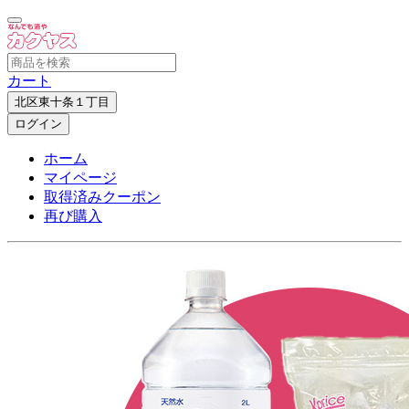
カート
北区東十条１丁目
ログイン
ホーム
マイページ
取得済みクーポン
再び購入