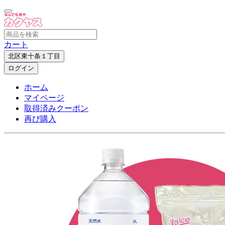
カート
北区東十条１丁目
ログイン
ホーム
マイページ
取得済みクーポン
再び購入