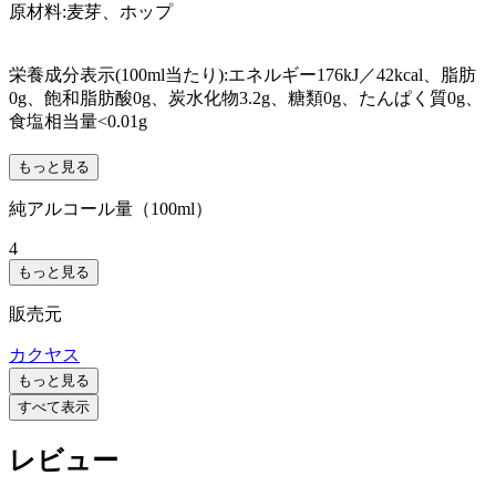
原材料:麦芽、ホップ
栄養成分表示(100ml当たり):エネルギー176kJ／42kcal、脂肪
0g、飽和脂肪酸0g、炭水化物3.2g、糖類0g、たんぱく質0g、
食塩相当量<0.01g
もっと見る
純アルコール量（100ml）
4
もっと見る
販売元
カクヤス
もっと見る
すべて表示
レビュー