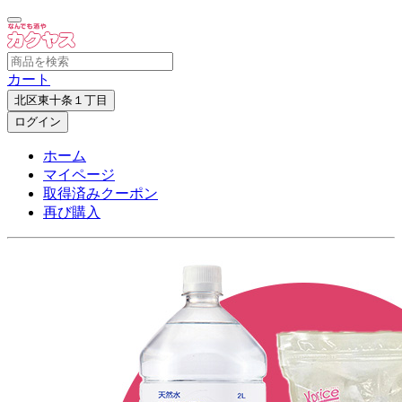
カート
北区東十条１丁目
ログイン
ホーム
マイページ
取得済みクーポン
再び購入