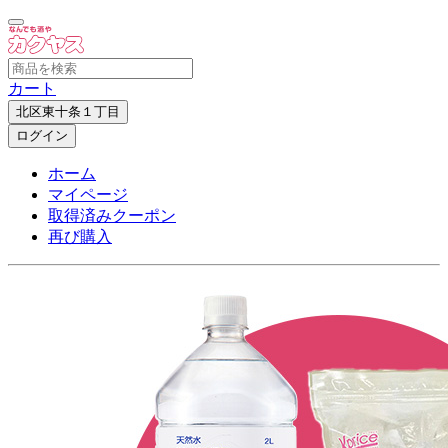
カート
北区東十条１丁目
ログイン
ホーム
マイページ
取得済みクーポン
再び購入