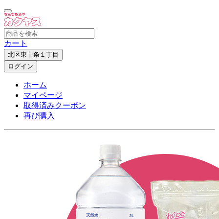
カート
北区東十条１丁目
ログイン
ホーム
マイページ
取得済みクーポン
再び購入