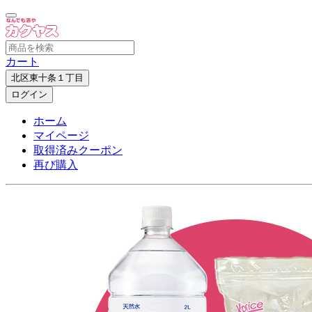
カート
北区東十条１丁目
ログイン
ホーム
マイページ
取得済みクーポン
再び購入