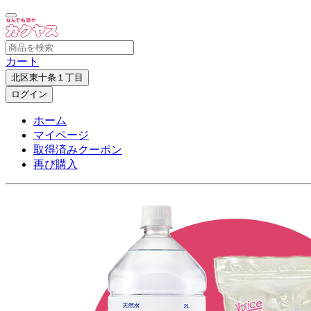
カート
北区東十条１丁目
ログイン
ホーム
マイページ
取得済みクーポン
再び購入