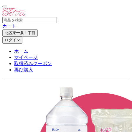
カート
北区東十条１丁目
ログイン
ホーム
マイページ
取得済みクーポン
再び購入