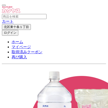
カート
北区東十条１丁目
ログイン
ホーム
マイページ
取得済みクーポン
再び購入