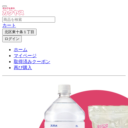
カート
北区東十条１丁目
ログイン
ホーム
マイページ
取得済みクーポン
再び購入