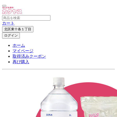
カート
北区東十条１丁目
ログイン
ホーム
マイページ
取得済みクーポン
再び購入