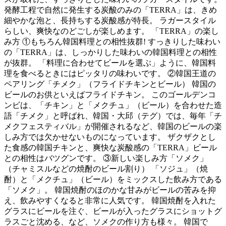
発酵工程で自然に発生する炭酸のみの「TERRA」は、きめ
細やかな泡と、長持ちする炭酸感が特長。 ラガースタイル
らしい、爽快なのどごしが楽しめます。 「TERRA」の楽し
み方 ①もちろん韓国料理との相性抜群! すっきりした味わい
の「TERRA」は、しっかりした味わいの韓国料理との相性
が抜群。 「料理に合わせてビールを選ぶ」ように、韓国料
理を食べるときにはピッタリの味わいです。 ②韓国王道の
ペアリング「チメク」（フライドチキンとビール） 韓国の
ビールのお供といえばフライドチキン。 このゴールデンコ
ンビは、「チキン」と「メクチュ」（ビール）を合わせた造
語「チメク」と呼ばれ、韓国・大邱（テグ）では、毎年「チ
メクフェスティバル」が開催されるなど、韓国のビールの楽
しみ方では欠かせないものになっています。 ザクザクとし
た食感の韓国チキンと、爽快な炭酸感の「TERRA」ビール
との相性はバツグンです。 ③新しい楽しみ方「ソメク」
（チャミスルなどの焼酎のビール割り） 「ソジュ」（焼
酎）と「メクチュ」（ビール）をミックスした飲み方である
「ソメク」。 韓国焼酎のほのかな甘みがビールの苦みを抑
え、飲みやすくなると非常に人気です。 韓国焼酎を入れた
グラスにビールを注ぐ、ビールが入ったグラスにショットグ
ラスごと沈める、など、ソメクの作り方も様々。 韓国で