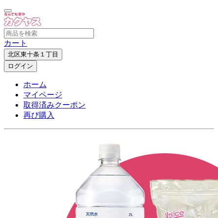
カート
北区東十条１丁目
ログイン
ホーム
マイページ
取得済みクーポン
再び購入