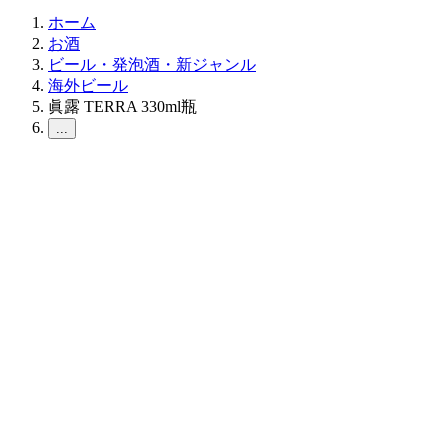
ホーム
お酒
ビール・発泡酒・新ジャンル
海外ビール
眞露 TERRA 330ml瓶
...