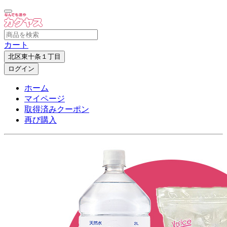
カート
北区東十条１丁目
ログイン
ホーム
マイページ
取得済みクーポン
再び購入