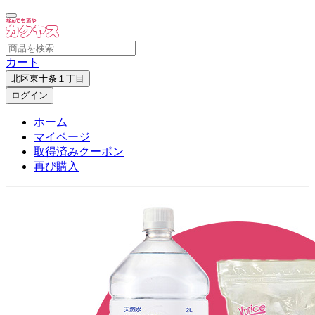
カート
北区東十条１丁目
ログイン
ホーム
マイページ
取得済みクーポン
再び購入