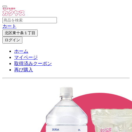
カート
北区東十条１丁目
ログイン
ホーム
マイページ
取得済みクーポン
再び購入