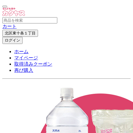
カート
北区東十条１丁目
ログイン
ホーム
マイページ
取得済みクーポン
再び購入