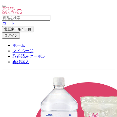
カート
北区東十条１丁目
ログイン
ホーム
マイページ
取得済みクーポン
再び購入