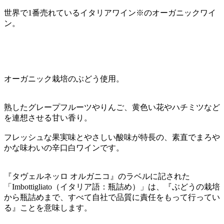
世界で1番売れているイタリアワイン※のオーガニックワイ
ン。
オーガニック栽培のぶどう使用。
熟したグレープフルーツやりんご、黄色い花やハチミツなど
を連想させる甘い香り。
フレッシュな果実味とやさしい酸味が特長の、素直でまろや
かな味わいの辛口白ワインです。
『タヴェルネッロ オルガニコ』のラベルに記された
「Imbottigliato（イタリア語：瓶詰め）」は、『ぶどうの栽培
から瓶詰めまで、すべて自社で品質に責任をもって行ってい
る』ことを意味します。