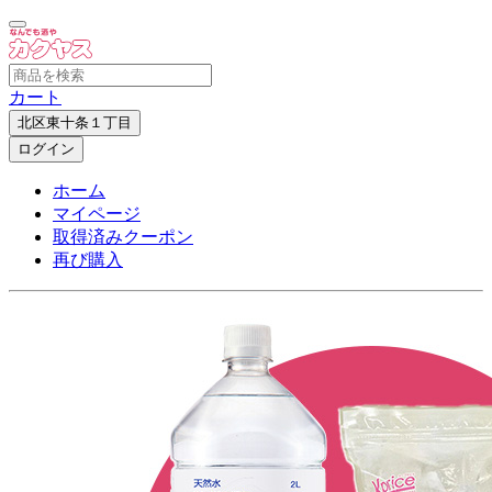
カート
北区東十条１丁目
ログイン
ホーム
マイページ
取得済みクーポン
再び購入