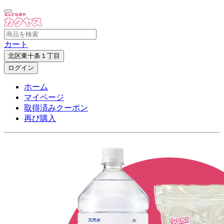
カート
北区東十条１丁目
ログイン
ホーム
マイページ
取得済みクーポン
再び購入