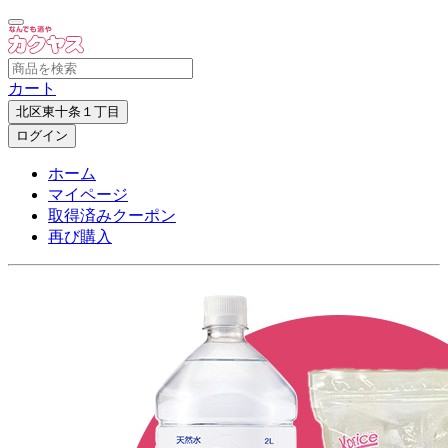
カート
北区東十条１丁目
ログイン
ホーム
マイページ
取得済みクーポン
再び購入